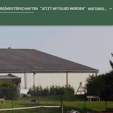
ERE/MEISTERSCHAFTEN
"JETZT MITGLIED WERDEN"
WEITERES....
expand_more