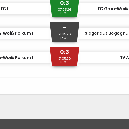
0:3
TC 1
TC Grün-Weiß 
07.05.26
18:00
-
-Weiß Pelkum 1
Sieger aus Begegnun
21.05.26
18:00
0:3
-Weiß Pelkum 1
TV A
21.05.26
18:00