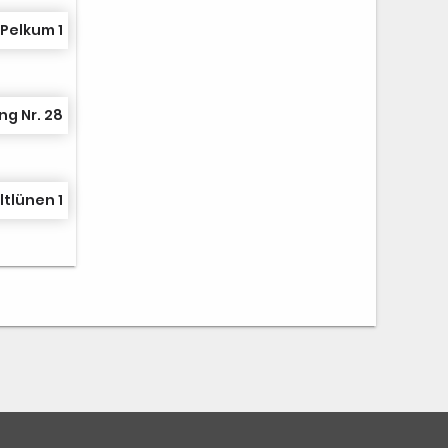
Pelkum 1
g Nr. 28
ltlünen 1