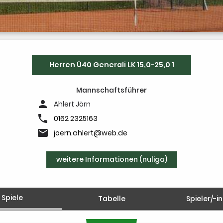
Herren Ü40 Generali LK 15,0-25,0 1
Mannschaftsführer
person
Ahlert Jörn
phone
0162 2325163
email
joern.ahlert@web.de
weitere Informationen (nuliga)
Spiele
Tabelle
Spieler/-i