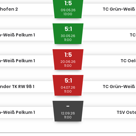
1:5
ghofen 2
TC Grün-Weiß 
09.05.26
13:00
5:1
-Weiß Pelkum 1
TC
30.05.26
11:00
1:5
-Weiß Pelkum 1
TC Oel
20.06.26
11:00
5:1
der TK RW 98 1
TC Grün-Weiß 
04.07.26
11:00
-
-Weiß Pelkum 1
TSV Oste
12.09.26
11:00