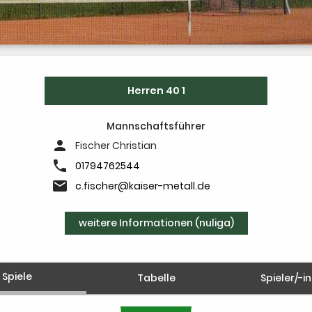
Herren 40 1
Mannschaftsführer
person
Fischer Christian
phone
01794762544
email
c.fischer@kaiser-metall.de
weitere Informationen (nuliga)
Spiele
Tabelle
Spieler/-i