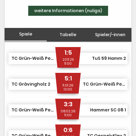
weitere Informationen (nuliga)
Spiele
Tabelle
Spieler/-innen
1:5
TC Grün-Weiß Pelkum 1
TuS 59 Hamm 2
23.11.25
11:00
5:1
TC Grävingholz 2
TC Grün-Weiß Pelkum 1
11.01.26
13:00
3:3
TC Grün-Weiß Pelkum 1
Hammer SC 08 1
08.02.26
11:00
0:6
TC Grün-Weiß Pelkum 1
TC Oespel-Kley 2